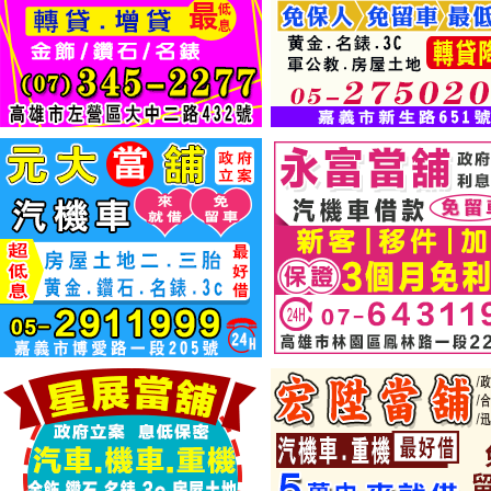
...
Tags:
當舖
典當
當舖聯盟網提供當舖業走向E
發佈:汽車當舖,2009年6月2日 | 分類:
當舖
|
當舖聯盟網
是針對台灣全省當舖業者，
的網路平臺。完善的網站功能，提供當舖
廣告方式提供消費者最直接的流當品搜
在當舖聯盟網上開通屬於自己的網站，
能夠幫助能在網路上全面的展示您的商
己全面的網路推廣和優化方案，能夠讓
戶，取得更好的廣告效果。當舖聯盟網
通過我們的共同努力，竭誠合作，能迎
Tags:
當舖
分頁:
[«]
[1]
[2]
[3]
4
[»]