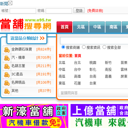
新聞
u91當舖
u91當舖為您提供高雄當舖、台北當舖、台中當舖等全省當舖指
首頁
當舖的鉑金和黃金
發佈:汽車當舖,2009年6月4日 | 分類:
當舖
|
都說鉑金比黃金貴，可這年頭就不好說
金價格波動較大，鉑金價格不斷下掉，
價格“倒掛”的現象。其原因主要是去年
跳水，國內鉑金原料價格下跌得很厲害，
有一定的避險功能，其的保值功能要大
當舖擔心鉑金出現貶值的情況，因此給出
一些當舖幾乎已叫停了鉑金典當生意，
也不小，當舖為了規避市場風險也只能